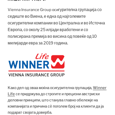
гурит
елна групација со
Vienna Insurance Group оси
седиште во Виена, е една од најголемите
осигурителни компании во Централна и во Источна
Европа, со околу 25 илјади вработени и со
полисирана премија во висина од повеќе од 10
милијарди евра за 2019 година.
Kако дел од оваа моќна осигурителна групација,
Winner
Life
се придржува до строгите и прецизни австриски
деловни принципи, што станува главно обележје на
компанијата и причина сè поголем број на клиенти да ја
подарат својата доверба.