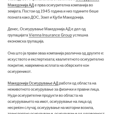
Македонија АД
е прва осигурителна компанија во
земјата. Постои од 1945 година и низ годините беше
позната како ДОС, Зоил и Кјуби Македонија.
Денес, Осигурување Македонија АД е дел од
групацијата
Vienna Insurance Group
успешна
економска групација.
Она што ја прави оваа компанија различна од другите е:
искуството и експертизата; квалитетното осигурително
покритие, навремена исплата на обврските кон
осигуреникот.
Македонија Осигурување АД
работи од областа на
неживотното осигурување за физички и правни лица.
Нуди осигурителни продукти во областа на
осигурувањето на имот, осигурување на лица од
несреќен случај, осигурување на моторни возила,
транспортно осигурување, осигурување од одговорност