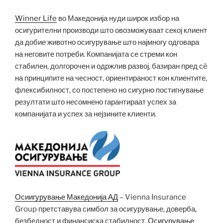
Winner Life
во Македонија нуди широк избор на
осигурителни производи што овозможуваат секој клиент
да добие животно осигурување што најмногу одговара
на неговите потреби. Компанијата се стреми кон
стабилен, долгорочен и одржлив развој, базиран пред сè
на принципите на чесност, ориентираност кон клиентите,
флексибилност, со постепено но сигурно постигнување
резултати што несомнено гарантираат успех за
компанијата и успех за нејзините клиенти.
Осиигурување Македонија АД
– Vienna Insurance
Group претставува симбол за осигурување, доверба,
безбедност и финансиска стабилност.
Осигурување