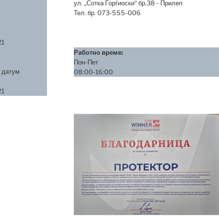
ул. „Сотка Ѓорѓиоски“ бр.38 - Прилеп
Тел. бр. 073-555-006
21
Работно време:
Пон-Пет
 датум
08:00-16:00
21