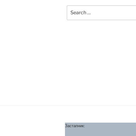
Search
for:
Застапник: