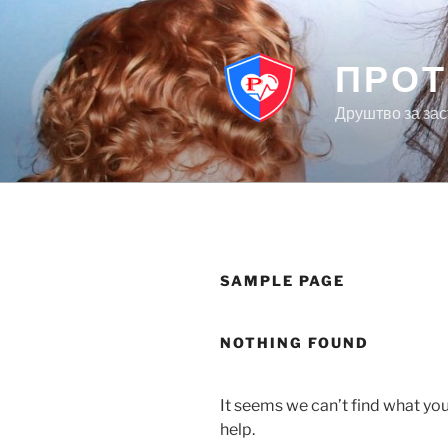
Skip
to
content
ПРОТ
Друштво за за
SAMPLE PAGE
NOTHING FOUND
It seems we can’t find what you
help.